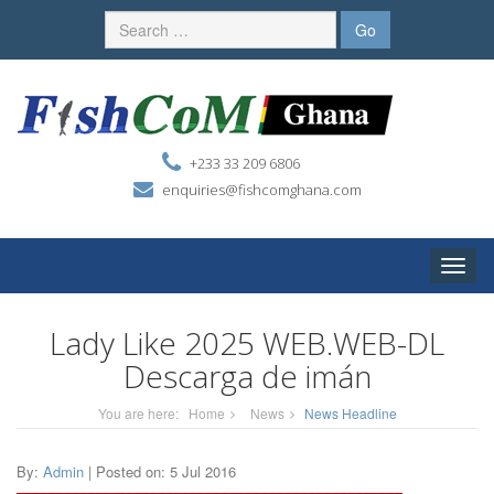
+233 33 209 6806
enquiries@fishcomghana.com
Toggle
naviga
Lady Like 2025 WEB.WEB-DL
Descarga de imán
You are here:
Home
News
News Headline
By:
Admin
| Posted on: 5 Jul 2016